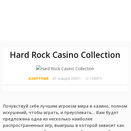
Hard Rock Casino Collection
АЗАРТНЫЕ
01 января 2007г.
108973
Почувствуй себя лучшим игроком мира в казино, полном
искушений, чтобы играть, и преуспевать... Вам будет
предложена одна из несколько наиболее
распространенных игр, выигрыш в которой зависит как