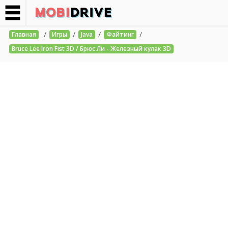
/
/
/
/
Главная
Игры
Java
Файтинг
Bruce Lee Iron Fist 3D / Брюс Ли - Железный кулак 3D