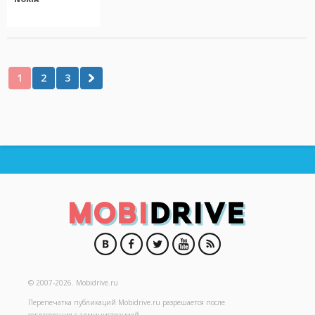
1
2
3
© 2007-2026.
Mobidrive.ru
Перепечатка публикаций
Mobidrive.ru
разрешается после
согласования с администрацией.