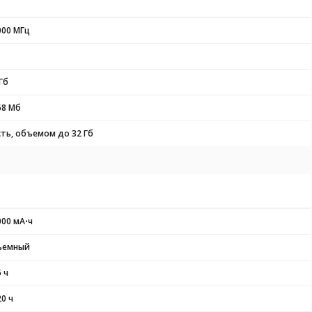
000 МГц
Гб
68 Мб
сть, объемом до 32 Гб
000 мА⋅ч
ъемный
 ч
20 ч