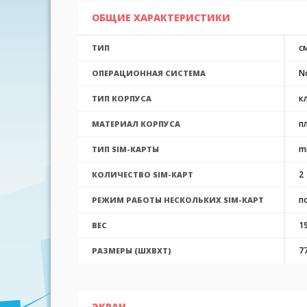
ОБЩИЕ ХАРАКТЕРИСТИКИ
с
ТИП
No
ОПЕРАЦИОННАЯ СИСТЕМА
к
ТИП КОРПУСА
п
МАТЕРИАЛ КОРПУСА
m
ТИП SIM-КАРТЫ
2
КОЛИЧЕСТВО SIM-КАРТ
п
РЕЖИМ РАБОТЫ НЕСКОЛЬКИХ SIM-КАРТ
19
ВЕС
7
РАЗМЕРЫ (ШXВXТ)
ЭКРАН