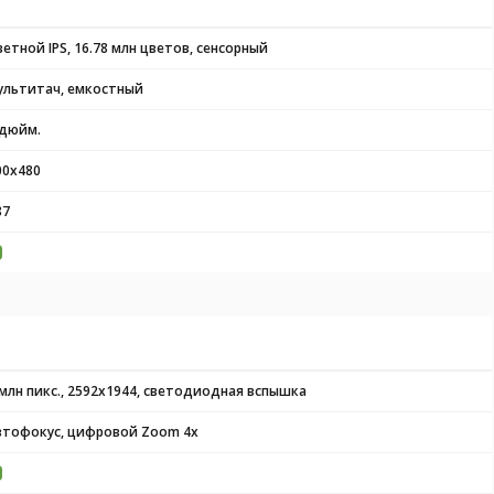
ветной IPS, 16.78 млн цветов, сенсорный
ультитач, емкостный
 дюйм.
00x480
87
 млн пикс., 2592x1944, светодиодная вспышка
втофокус, цифровой Zoom 4x