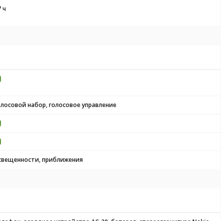
 ч
олосовой набор, голосовое управление
свещенности, приближения