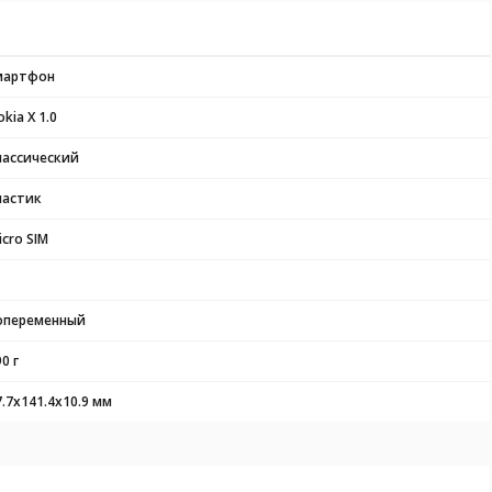
мартфон
kia X 1.0
лассический
ластик
icro SIM
опеременный
0 г
7.7x141.4x10.9 мм