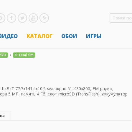
 ВИДЕО
КАТАЛОГ
ОБОИ
ИГРЫ
/
okia
XL Dual sim
 ШхВхТ 77.7x141.4x10.9 мм, экран 5", 480x800, FM-радио,
мера 5 МП, память 4 Гб, слот microSD (TransFlash), аккумулятор
вы