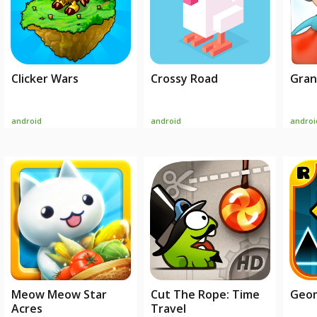
Clicker Wars
Crossy Road
Gran
android
android
androi
Meow Meow Star
Cut The Rope: Time
Geom
Acres
Travel