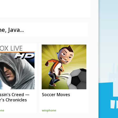
 Java...
ssin's Creed —
Soccer Moves
r's Chronicles
one
winphone