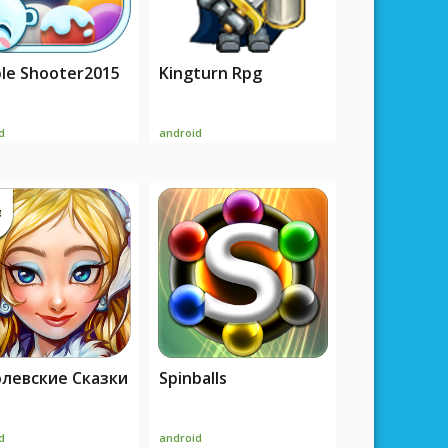
le Shooter2015
Kingturn Rpg
d
android
левские Сказки
Spinballs
d
android