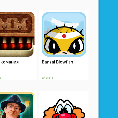
чкомания
Banzai Blowfish
d
android