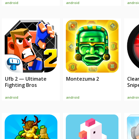
android
android
androi
Ufb 2 — Ultimate
Montezuma 2
Clea
Fighting Bros
Snip
android
android
androi