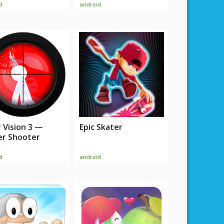
d
android
r Vision 3 —
Epic Skater
er Shooter
d
android