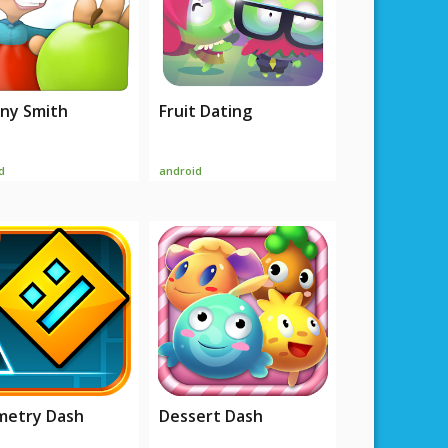
ny Smith
Fruit Dating
d
android
etry Dash
Dessert Dash