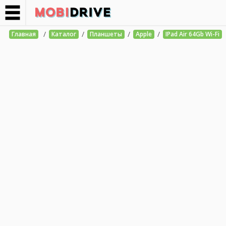
/
/
/
/
Главная
Каталог
Планшеты
Apple
IPad Air 64Gb Wi-Fi