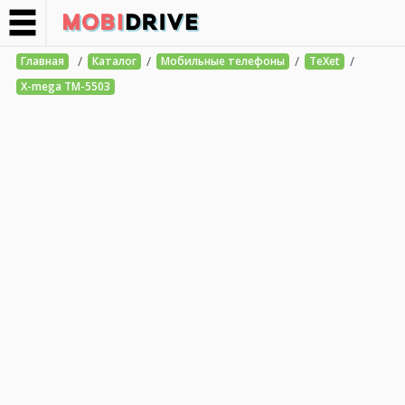
/
/
/
/
Главная
Каталог
Мобильные телефоны
TeXet
X-mega TM-5503