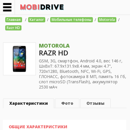
/
/
/
/
Главная
Каталог
Мобильные телефоны
Motorola
Razr HD
MOTOROLA
RAZR HD
GSM, 3G, смартфон, Android 4.0, вес 146 г,
ШхВхТ: 67.9x131.9x8.4 мм, экран 4.7",
720x1280, Bluetooth, NFC, Wi-Fi, GPS,
ГЛОНАСС, фотокамера 8 МП, память 16 Гб,
слот microSD (TransFlash), аккумулятор
2530 мАч
Характеристики
Фото
Отзывы
ОБЩИЕ ХАРАКТЕРИСТИКИ