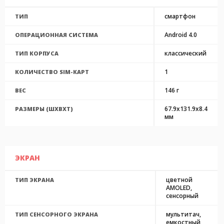
смартфон
ТИП
Android 4.0
ОПЕРАЦИОННАЯ СИСТЕМА
классический
ТИП КОРПУСА
1
КОЛИЧЕСТВО SIM-КАРТ
146 г
ВЕС
67.9x131.9x8.4
РАЗМЕРЫ (ШXВXТ)
мм
ЭКРАН
цветной
ТИП ЭКРАНА
AMOLED,
сенсорный
мультитач,
ТИП СЕНСОРНОГО ЭКРАНА
емкостный