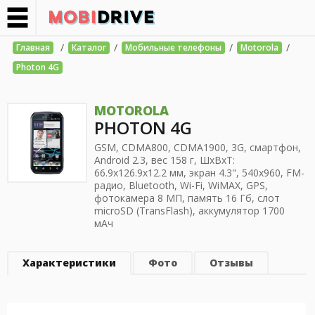
/
/
/
/
Главная
Каталог
Мобильные телефоны
Motorola
Photon 4G
MOTOROLA
PHOTON 4G
GSM, CDMA800, CDMA1900, 3G, смартфон,
Android 2.3, вес 158 г, ШхВхТ:
66.9x126.9x12.2 мм, экран 4.3", 540x960, FM-
радио, Bluetooth, Wi-Fi, WiMAX, GPS,
фотокамера 8 МП, память 16 Гб, слот
microSD (TransFlash), аккумулятор 1700
мАч
Характеристики
Фото
Отзывы