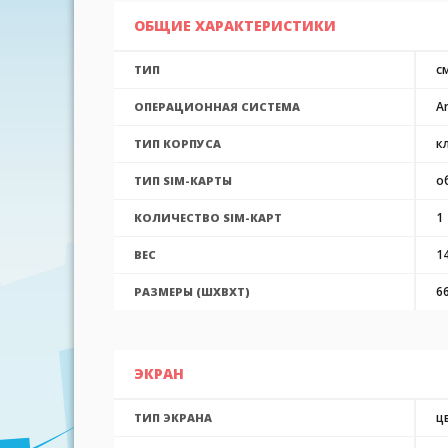
ОБЩИЕ ХАРАКТЕРИСТИКИ
с
ТИП
An
ОПЕРАЦИОННАЯ СИСТЕМА
к
ТИП КОРПУСА
о
ТИП SIM-КАРТЫ
1
КОЛИЧЕСТВО SIM-КАРТ
14
ВЕС
6
РАЗМЕРЫ (ШXВXТ)
ЭКРАН
ц
ТИП ЭКРАНА