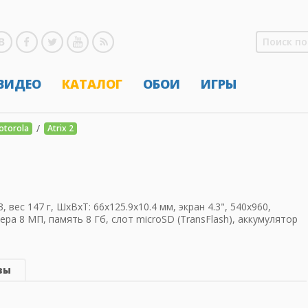
 ВИДЕО
КАТАЛОГ
ОБОИ
ИГРЫ
/
otorola
Atrix 2
, вес 147 г, ШхВхТ: 66x125.9x10.4 мм, экран 4.3", 540x960,
мера 8 МП, память 8 Гб, слот microSD (TransFlash), аккумулятор
вы