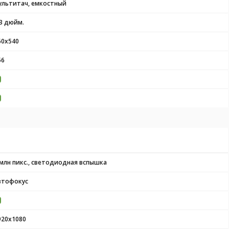
ультитач, емкостный
.3 дюйм.
60x540
56
 млн пикс., светодиодная вспышка
втофокус
920x1080