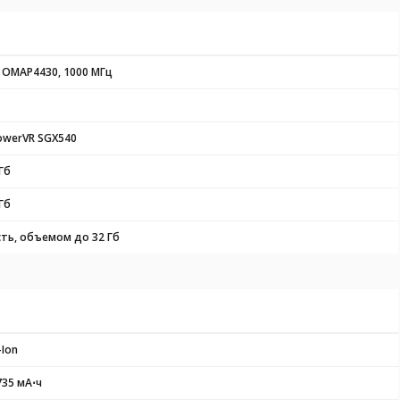
I OMAP4430, 1000 МГц
owerVR SGX540
Гб
Гб
сть, объемом до 32 Гб
-Ion
735 мА⋅ч