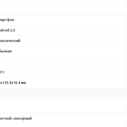
мартфон
droid 2.3
лассический
бычная
7 г
6x125.9x10.4 мм
ветной, сенсорный