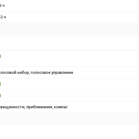
5 ч
82 ч
олосовой набор, голосовое управление
свещенности, приближения, компас