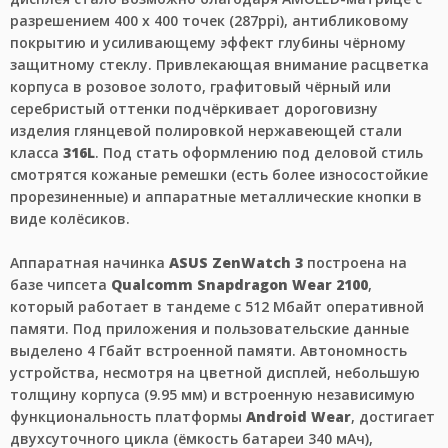
разрешением 400 x 400 точек (287ppi), антибликовому
покрытию и усиливающему эффект глубины чёрному
защитному стеклу. Привлекающая внимание расцветка
корпуса в розовое золото, графитовый чёрный или
серебристый оттенки подчёркивает дороговизну
изделия глянцевой полировкой нержавеющей стали
класса
316L
. Под стать оформлению под деловой стиль
смотрятся кожаные ремешки (есть более износостойкие
прорезиненные) и аппаратные металлические кнопки в
виде колёсиков.
Аппаратная начинка
ASUS ZenWatch 3
построена на
базе чипсета
Qualcomm Snapdragon Wear 2100
,
который работает в тандеме с 512 Мбайт оперативной
памяти. Под приложения и пользовательские данные
выделено 4 Гбайт встроенной памяти. Автономность
устройства, несмотря на цветной дисплей, небольшую
толщину корпуса (9.95 мм) и встроенную независимую
функциональность платформы
Android Wear
, достигает
двухсуточного цикла (ёмкость батареи 340 мАч),