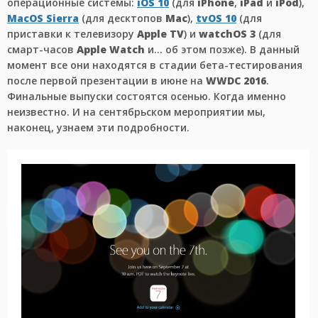
операционные системы:
iOS 10
(для
iPhone
,
iPad
и
iPod
),
MacOS Sierra
(для десктопов
Mac
),
tvOS 10
(для
приставки к телевизору
Apple TV
) и
watchOS 3
(для
смарт-часов
Apple Watch
и… об этом позже). В данный
момент все они находятся в стадии бета-тестирования
после первой презентации в июне на
WWDC 2016
.
Финальные выпуски состоятся осенью. Когда именно
неизвестно. И на сентябрьском мероприятии мы,
наконец, узнаем эти подробности.