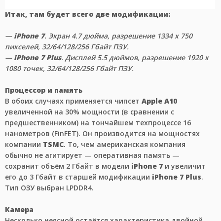
Итак, там будет всего две модификации:
—
iPhone 7
. Экран 4.7 дюйма, разрешение 1334 x 750
пикселей, 32/64/128/256 Гбайт ПЗУ.
—
iPhone 7 Plus
. Дисплей 5.5 дюймов, разрешение 1920 x
1080 точек, 32/64/128/256 Гбайт ПЗУ.
Процессор и память
В обоих случаях применяется чипсет
Apple A10
увеличенной на 30% мощности (в сравнении с
предшественником) на тончайшем техпроцессе 16
нанометров (FinFET). Он производится на мощностях
компании
TSMC
. То, чем американская компания
обычно не агитирует — оперативная память —
сохранит объём 2 Гбайт в модели
iPhone 7
и увеличит
его до 3 Гбайт в старшей модификации
iPhone 7 Plus
.
Тип ОЗУ выбран LPDDR4.
Камера
Несколько неясной остаётся характеристика двойной