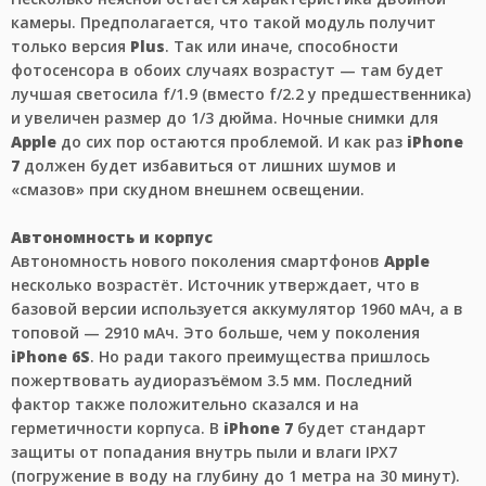
камеры. Предполагается, что такой модуль получит
только версия
Plus
. Так или иначе, способности
фотосенсора в обоих случаях возрастут — там будет
лучшая светосила f/1.9 (вместо f/2.2 у предшественника)
и увеличен размер до 1/3 дюйма. Ночные снимки для
Apple
до сих пор остаются проблемой. И как раз
iPhone
7
должен будет избавиться от лишних шумов и
«смазов» при скудном внешнем освещении.
Автономность и корпус
Автономность нового поколения смартфонов
Apple
несколько возрастёт. Источник утверждает, что в
базовой версии используется аккумулятор 1960 мАч, а в
топовой — 2910 мАч. Это больше, чем у поколения
iPhone 6S
. Но ради такого преимущества пришлось
пожертвовать аудиоразъёмом 3.5 мм. Последний
фактор также положительно сказался и на
герметичности корпуса. В
iPhone 7
будет стандарт
защиты от попадания внутрь пыли и влаги IPX7
(погружение в воду на глубину до 1 метра на 30 минут).