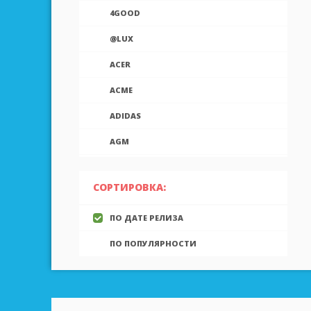
4GOOD
@LUX
ACER
ACME
ADIDAS
AGM
AIEK
СОРТИРОВКА:
AIGO
ПО ДАТЕ РЕЛИЗА
AINOL
ПО ПОПУЛЯРНОСТИ
AIRON
ALCATEL
ALLVIEW