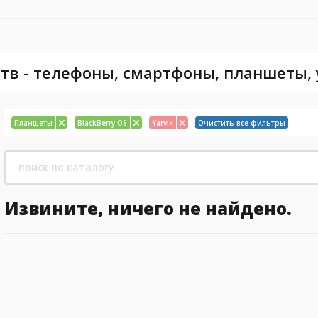
тв - телефоны, смартфоны, планшеты,
Планшеты
BlackBerry OS
Yarvik
Очистить все фильтры
Извините, ничего не найдено.