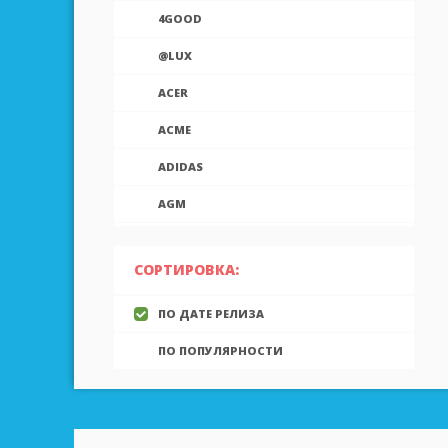
4GOOD
@LUX
ACER
ACME
ADIDAS
AGM
AIEK
СОРТИРОВКА:
AIGO
ПО ДАТЕ РЕЛИЗА
AINOL
ПО ПОПУЛЯРНОСТИ
AIRON
ALCATEL
ALLVIEW