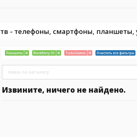
тв - телефоны, смартфоны, планшеты,
Планшеты
BlackBerry OS
TurboGames
Очистить все фильтры
Извините, ничего не найдено.