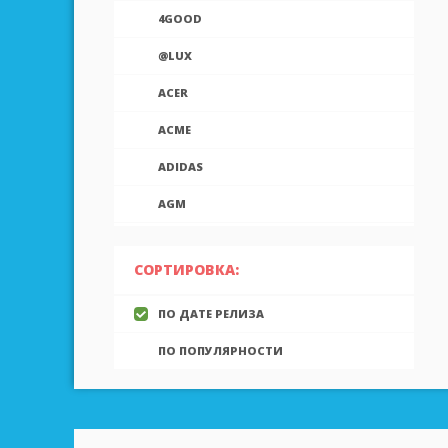
4GOOD
@LUX
ACER
ACME
ADIDAS
AGM
AIEK
СОРТИРОВКА:
AIGO
ПО ДАТЕ РЕЛИЗА
AINOL
ПО ПОПУЛЯРНОСТИ
AIRON
ALCATEL
ALLVIEW