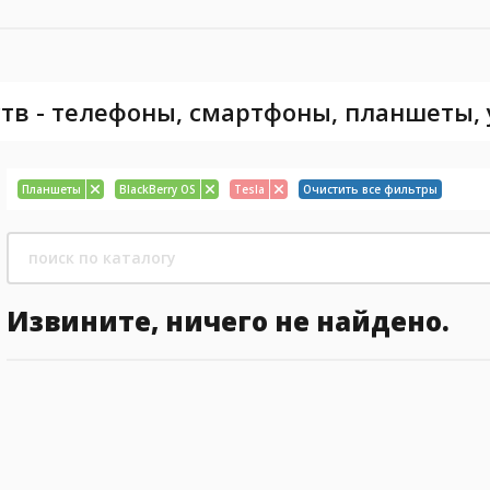
тв - телефоны, смартфоны, планшеты,
Планшеты
BlackBerry OS
Tesla
Очистить все фильтры
Извините, ничего не найдено.