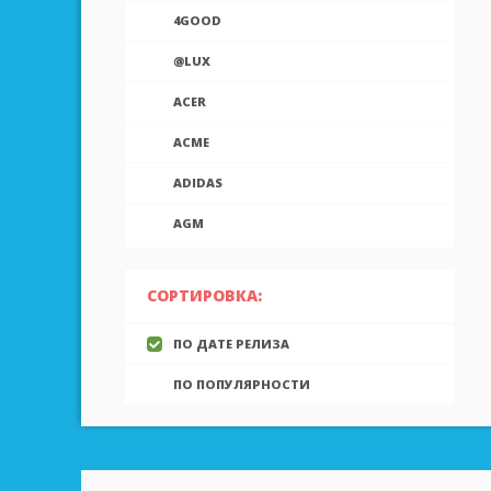
4GOOD
@LUX
ACER
ACME
ADIDAS
AGM
AIEK
СОРТИРОВКА:
AIGO
ПО ДАТЕ РЕЛИЗА
AINOL
ПО ПОПУЛЯРНОСТИ
AIRON
ALCATEL
ALLVIEW