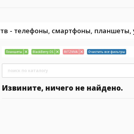
тв - телефоны, смартфоны, планшеты,
Планшеты
BlackBerry OS
RITZVIVA
Очистить все фильтры
Извините, ничего не найдено.