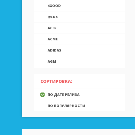
4GOOD
@LUX
ACER
ACME
ADIDAS
AGM
AIEK
СОРТИРОВКА:
AIGO
ПО ДАТЕ РЕЛИЗА
AINOL
ПО ПОПУЛЯРНОСТИ
AIRON
ALCATEL
ALLVIEW