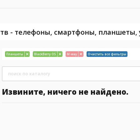
тв - телефоны, смартфоны, планшеты,
Планшеты
BlackBerry OS
M-way
Очистить все фильтры
Извините, ничего не найдено.