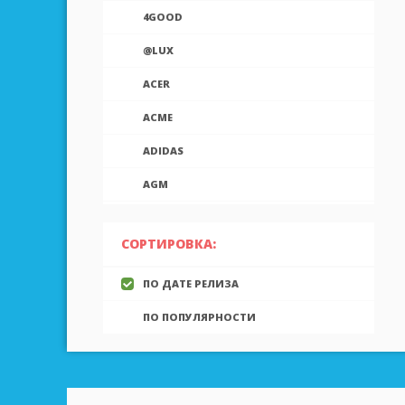
4GOOD
@LUX
ACER
ACME
ADIDAS
AGM
AIEK
СОРТИРОВКА:
AIGO
ПО ДАТЕ РЕЛИЗА
AINOL
ПО ПОПУЛЯРНОСТИ
AIRON
ALCATEL
ALLVIEW