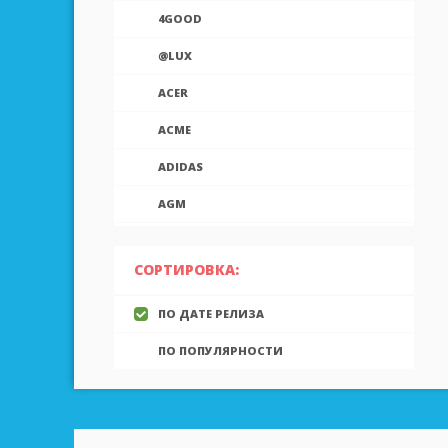
4GOOD
@LUX
ACER
ACME
ADIDAS
AGM
AIEK
СОРТИРОВКА:
AIGO
ПО ДАТЕ РЕЛИЗА
AINOL
ПО ПОПУЛЯРНОСТИ
AIRON
ALCATEL
ALLVIEW