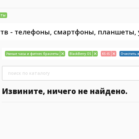
еты
тв - телефоны, смартфоны, планшеты,
Умные часы и фитнес браслеты
BlackBerry OS
KS-IS
Очистить 
Извините, ничего не найдено.