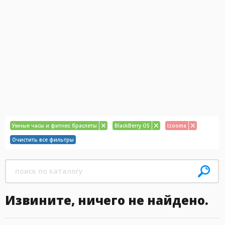
Умные часы и фитнес браслеты
BlackBerry OS
Izooma
Очистить все фильтры
Извините, ничего не найдено.