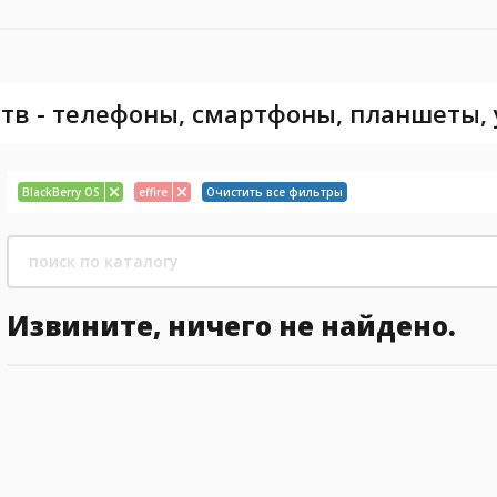
тв - телефоны, смартфоны, планшеты,
BlackBerry OS
effire
Очистить все фильтры
Извините, ничего не найдено.