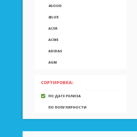
4GOOD
@LUX
ACER
ACME
ADIDAS
AGM
AIEK
СОРТИРОВКА:
AIGO
ПО ДАТЕ РЕЛИЗА
AINOL
ПО ПОПУЛЯРНОСТИ
AIRON
ALCATEL
ALLVIEW