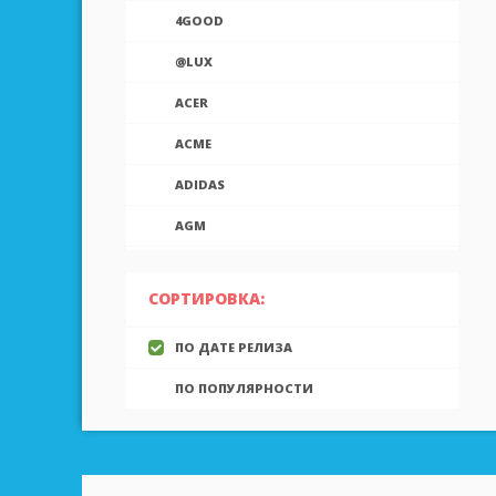
4GOOD
@LUX
ACER
ACME
ADIDAS
AGM
AIEK
СОРТИРОВКА:
AIGO
ПО ДАТЕ РЕЛИЗА
AINOL
ПО ПОПУЛЯРНОСТИ
AIRON
ALCATEL
ALLVIEW