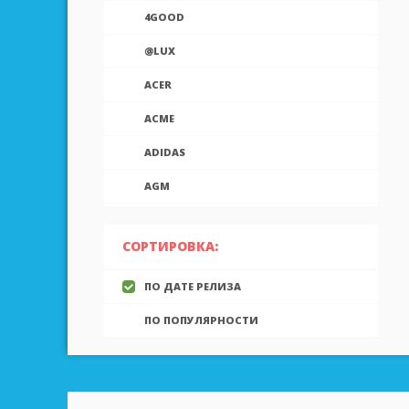
4GOOD
@LUX
ACER
ACME
ADIDAS
AGM
AIEK
СОРТИРОВКА:
AIGO
ПО ДАТЕ РЕЛИЗА
AINOL
ПО ПОПУЛЯРНОСТИ
AIRON
ALCATEL
ALLVIEW