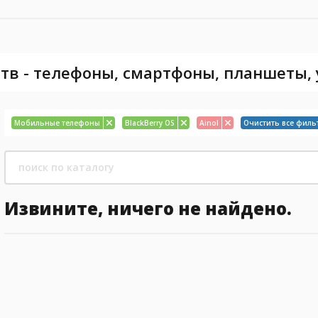
тв - телефоны, смартфоны, планшеты,
Мобильные телефоны
BlackBerry OS
Ainol
Очистить все филь
Извините, ничего не найдено.