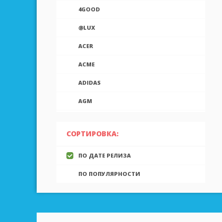
4GOOD
@LUX
ACER
ACME
ADIDAS
AGM
AIEK
СОРТИРОВКА:
AIGO
ПО ДАТЕ РЕЛИЗА
AINOL
ПО ПОПУЛЯРНОСТИ
AIRON
ALCATEL
ALLVIEW